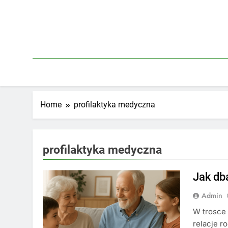
Skip
to
content
Home
profilaktyka medyczna
profilaktyka medyczna
Jak db
Admin
W trosce 
relacje r