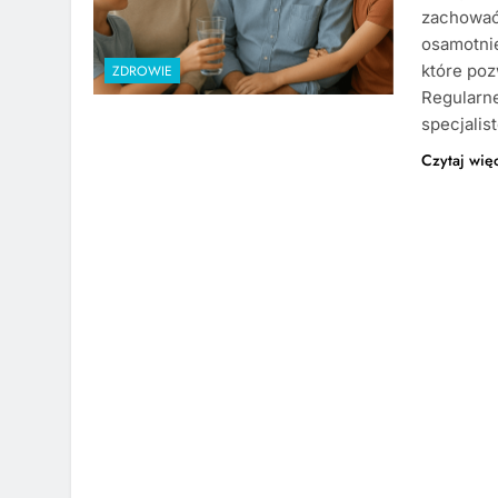
zachować
osamotni
które po
ZDROWIE
Regularne
specjalis
Czytaj wię