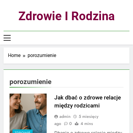
Skip
to
Zdrowie I Rodzina
content
Home
porozumienie
porozumienie
Jak dbać o zdrowe relacje
między rodzicami
admin
5 miesięcy
ago
0
4 mins
Dbanie o zdrowe relacje między
ZDROWIE