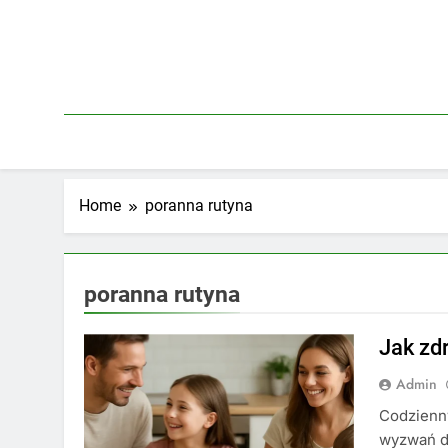
Skip
to
content
Home
poranna rutyna
poranna rutyna
Jak zd
Admin
Codzienny
wyzwań dn