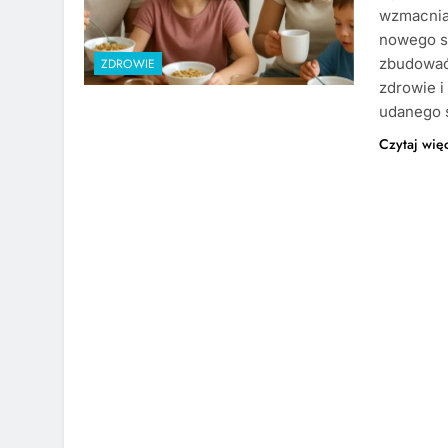
wzmacniaj
nowego s
zbudować
ZDROWIE
zdrowie i
udanego 
Czytaj wię