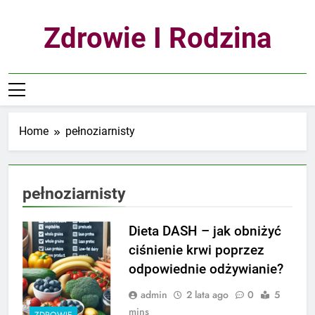
Skip
to
Zdrowie I Rodzina
content
Home
pełnoziarnisty
pełnoziarnisty
Dieta DASH – jak obniżyć
ciśnienie krwi poprzez
odpowiednie odżywianie?
admin
2 lata ago
0
5
mins
ZDROWIE