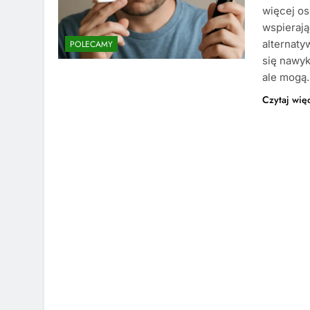
więcej os
wspierają
alternaty
POLECAMY
się nawyk
ale mogą
Czytaj wię