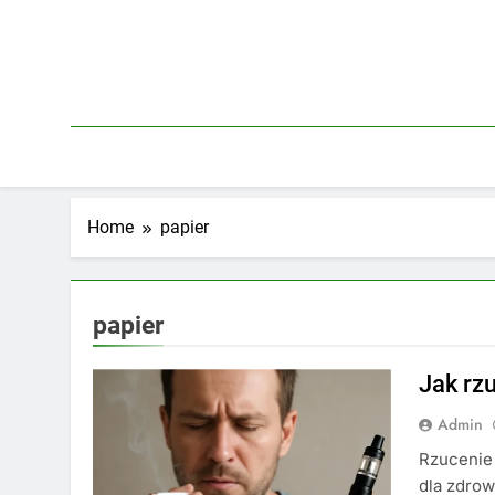
Skip
to
content
Home
papier
papier
Jak rz
Admin
Rzucenie 
dla zdrow