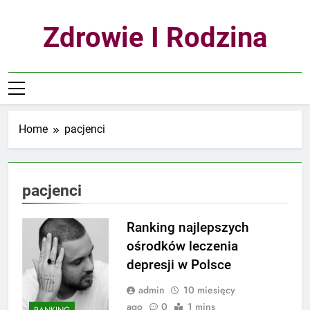
Skip
to
Zdrowie I Rodzina
content
Home
pacjenci
pacjenci
Ranking najlepszych
ośrodków leczenia
depresji w Polsce
admin
10 miesięcy
ago
0
1 mins
RANKING