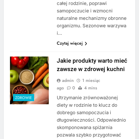
całej rodzinie, poprawi
samopoczucie i wzmocni
naturalne mechanizmy obronne
organizmu. Sezonowe warzywa
i…
Czytaj więcej
Jakie produkty warto mieć
zawsze w zdrowej kuchni
admin
1 miesiąc
ago
0
4 mins
Utrzymanie zrównoważonej
ZDROWIE
diety w rodzinie to klucz do
dobrego samopoczucia i
długowieczności. Odpowiednio
skomponowana spiżarnia
pozwala szybko przygotować