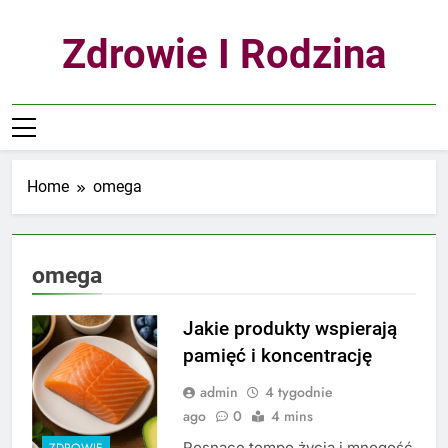
Skip
to
Zdrowie I Rodzina
content
Home
omega
omega
Jakie produkty wspierają
pamięć i koncentrację
admin
4 tygodnie
ago
0
4 mins
Rosnące tempo życia i mnogość
ZDROWIE