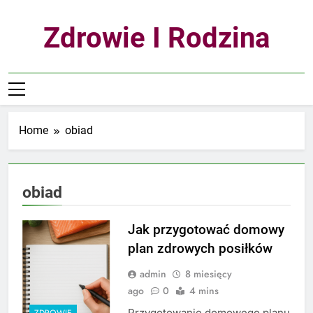
Skip
to
Zdrowie I Rodzina
content
Home
obiad
obiad
Jak przygotować domowy
plan zdrowych posiłków
admin
8 miesięcy
ago
0
4 mins
Przygotowanie domowego planu
ZDROWIE