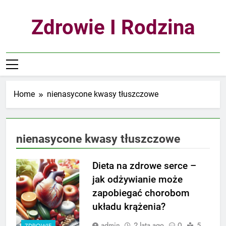
Skip
to
Zdrowie I Rodzina
content
Home
nienasycone kwasy tłuszczowe
nienasycone kwasy tłuszczowe
Dieta na zdrowe serce –
jak odżywianie może
zapobiegać chorobom
układu krążenia?
admin
2 lata ago
0
5
ZDROWIE