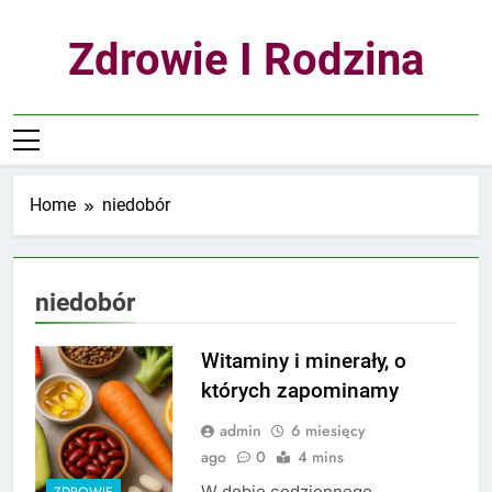
Skip
to
Zdrowie I Rodzina
content
Home
niedobór
niedobór
Witaminy i minerały, o
których zapominamy
admin
6 miesięcy
ago
0
4 mins
W dobie codziennego
ZDROWIE