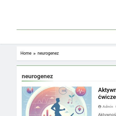
Skip
to
content
Home
neurogenez
neurogenez
Aktywn
ćwicze
Admin
Aktywność