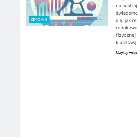
na nastró
świadomoś
ZDROWIE
się, jak 
redukować
fizyczne
kluczową
Czytaj wię