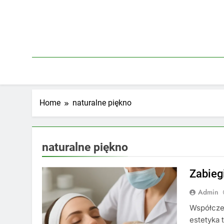
Skip
to
content
Home
naturalne piękno
naturalne piękno
Zabieg
Admin
Współczes
estetyka 