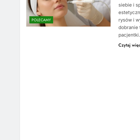
siebie i
estetyczn
rysów i w
POLECAMY
dobranie 
pacjentki
Czytaj wię