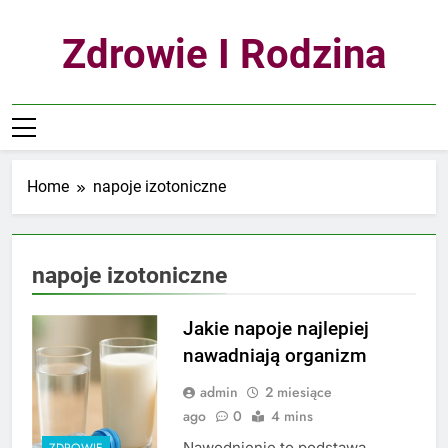
Skip
to
Zdrowie I Rodzina
content
Home
napoje izotoniczne
napoje izotoniczne
Jakie napoje najlepiej
nawadniają organizm
admin
2 miesiące
ago
0
4 mins
Nawodnienie to podstawa
ZDROWIE