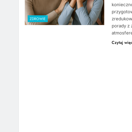
konieczno
przygoto
zredukowa
ZDROWIE
porady z 
atmosfer
Czytaj wię