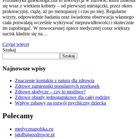
Profilaktyka ginekologiczna to inwestycja w zdrowie, która zmienia
się wraz z wiekiem kobiety – od pierwszej miesiączki, przez okres
prokreacyjny, ciążę, aż po menopauzę i czas po niej. Regularne
wizyty, odpowiednie badania oraz świadoma obserwacja własnego
ciała pozwalają wcześnie wykrywać nieprawidłowości i skutecznie
im zapobiegać. W nowoczesnej opiece medycznej coraz większy
nacisk kładzie się na…
Czytaj więcej
Szukaj
Szukaj
Najnowsze wpisy
Znaczenie kontaktu z naturą dla zdrowia
Zdrowe zamienniki popularnych przekąsek
Zdrowe słodycze – czy to możliwe?
Zdrowe obiady jednogarnkowe dla całej rodziny
Wpływ zabawy na rozwój psychiczny dziecka
Polecamy
medycznapolska.eu
jakdbajaozdrowie.pl