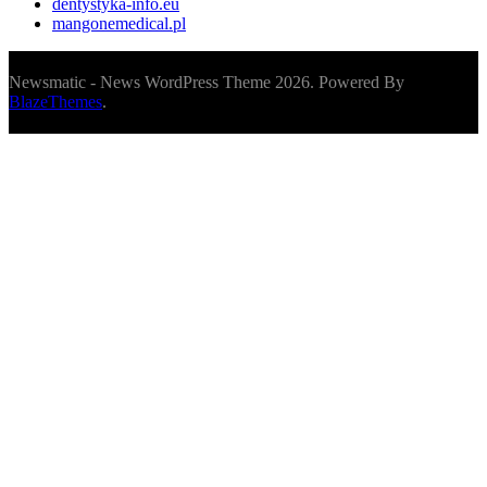
dentystyka-info.eu
mangonemedical.pl
Newsmatic - News WordPress Theme 2026. Powered By
BlazeThemes
.