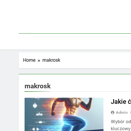
Skip
to
content
Home
makrosk
makrosk
Jakie 
Admin
Wybór od
kluczowy 