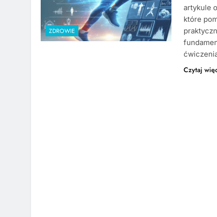
artykule 
które pom
praktycz
ZDROWIE
fundament
ćwiczeni
Czytaj wię