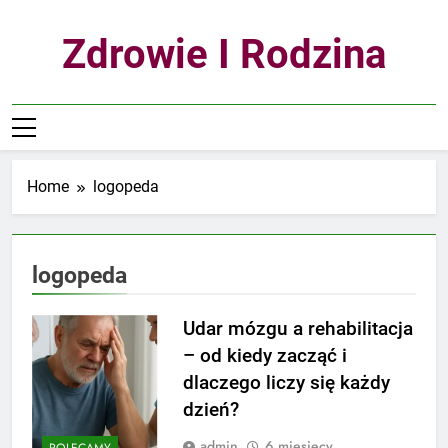
Skip
to
Zdrowie I Rodzina
content
Home
logopeda
logopeda
Udar mózgu a rehabilitacja
– od kiedy zacząć i
dlaczego liczy się każdy
dzień?
admin
6 miesięcy
POLECAMY