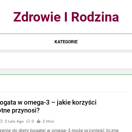
Zdrowie I Rodzina
KATEGORIE
bogata w omega-3 – jakie korzyści
tne przynosi?
2 Lata Ago
0
3 Mins
enie do diety bogatej w omega-3 może przynieść liczne