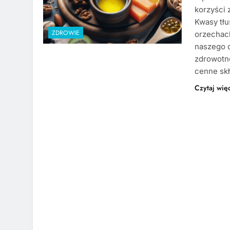
korzyści 
Kwasy tłu
ZDROWIE
orzechach
naszego o
zdrowotne
cenne sk
Czytaj wię