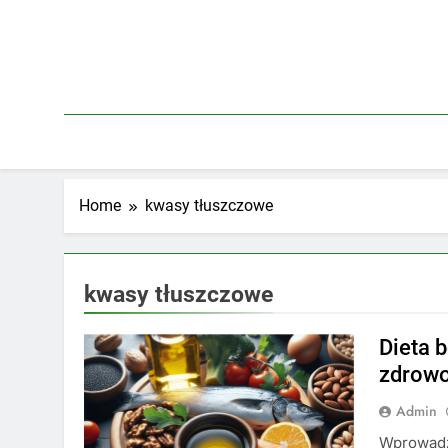
Skip
to
content
Home
kwasy tłuszczowe
kwasy tłuszczowe
Dieta 
zdrowo
Admin
Wprowadz