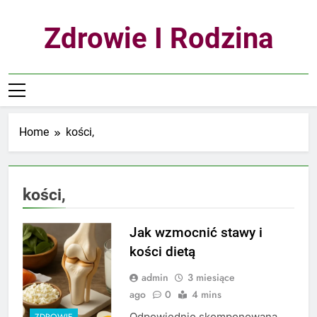
Skip
to
Zdrowie I Rodzina
content
Home
kości,
kości,
Jak wzmocnić stawy i
kości dietą
admin
3 miesiące
ago
0
4 mins
Odpowiednio skomponowana
ZDROWIE