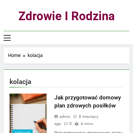
Skip
to
Zdrowie I Rodzina
content
Home
kolacja
kolacja
Jak przygotować domowy
plan zdrowych posiłków
admin
8 miesięcy
ago
0
4 mins
Przygotowanie domowego planu
ZDROWIE