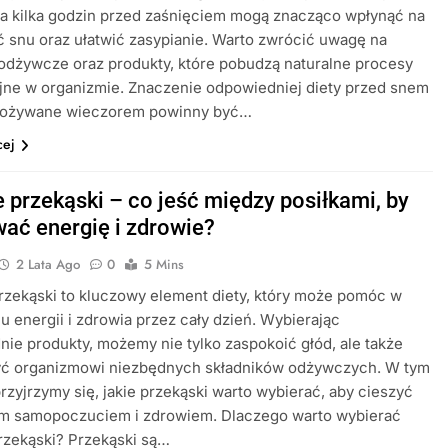
a kilka godzin przed zaśnięciem mogą znacząco wpłynąć na
 snu oraz ułatwić zasypianie. Warto zwrócić uwagę na
 odżywcze oraz produkty, które pobudzą naturalne procesy
jne w organizmie. Znaczenie odpowiedniej diety przed snem
spożywane wieczorem powinny być…
cej
 przekąski – co jeść między posiłkami, by
ać energię i zdrowie?
2 Lata Ago
0
5 Mins
zekąski to kluczowy element diety, który może pomóc w
u energii i zdrowia przez cały dzień. Wybierając
ie produkty, możemy nie tylko zaspokoić głód, ale także
yć organizmowi niezbędnych składników odżywczych. W tym
przyjrzymy się, jakie przekąski warto wybierać, aby cieszyć
ym samopoczuciem i zdrowiem. Dlaczego warto wybierać
rzekąski? Przekąski są…