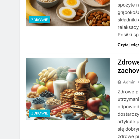
spożyte n
głębokość
składniki
ZDROWIE
relaksacy
Posiłki 
Czytaj wię
Zdrowe
zachow
Admin
Zdrowe pr
utrzymani
odpowiedn
ZDROWIE
dostarcz
artykule 
się dobr
zdrowe p