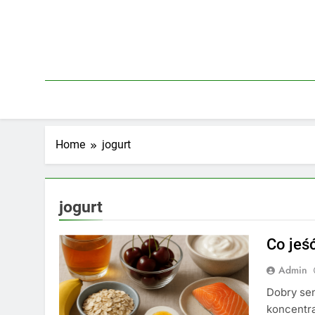
Skip
to
content
Home
jogurt
jogurt
Co jeś
Admin
Dobry sen
koncentra