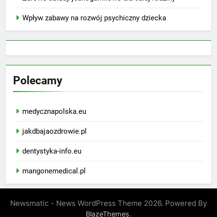
Wpływ zabawy na rozwój psychiczny dziecka
Polecamy
medycznapolska.eu
jakdbajaozdrowie.pl
dentystyka-info.eu
mangonemedical.pl
Newsmatic - News WordPress Theme 2026. Powered By
.
BlazeThemes