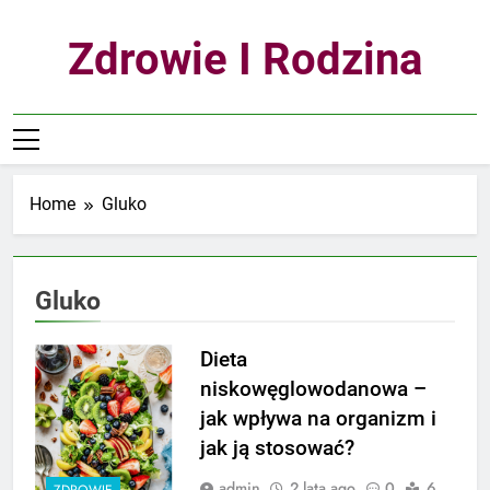
Skip
to
Zdrowie I Rodzina
content
Home
Gluko
Gluko
Dieta
niskowęglowodanowa –
jak wpływa na organizm i
jak ją stosować?
admin
2 lata ago
0
6
ZDROWIE