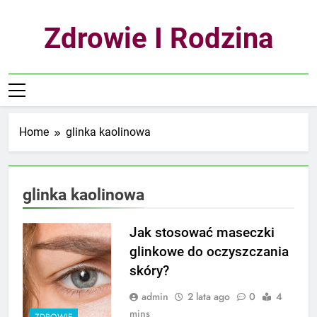
Skip
to
Zdrowie I Rodzina
content
Home
glinka kaolinowa
glinka kaolinowa
Jak stosować maseczki
glinkowe do oczyszczania
skóry?
admin
2 lata ago
0
4
mins
ZDROWIE