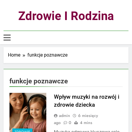
Skip
to
Zdrowie I Rodzina
content
Home
funkcje poznawcze
funkcje poznawcze
Wpływ muzyki na rozwój i
zdrowie dziecka
admin
6 miesięcy
ago
0
4 mins
Muzyka odgrywa kluczową rolę
ZDROWIE