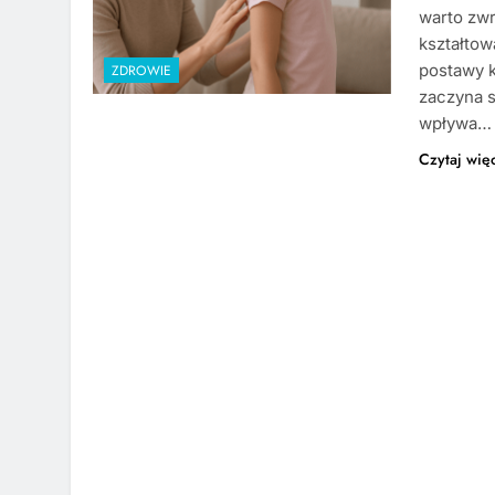
warto zw
kształtow
postawy k
ZDROWIE
zaczyna s
wpływa…
Czytaj wię