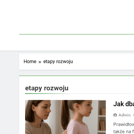
Skip
to
content
Home
etapy rozwoju
etapy rozwoju
Jak db
Admin
Prawidłow
także na 