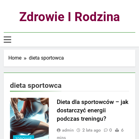
Skip
to
Zdrowie I Rodzina
content
Home
dieta sportowca
dieta sportowca
Dieta dla sportowców – jak
dostarczyć energii
podczas treningu?
admin
2 lata ago
0
6
mins
ZDROWIE