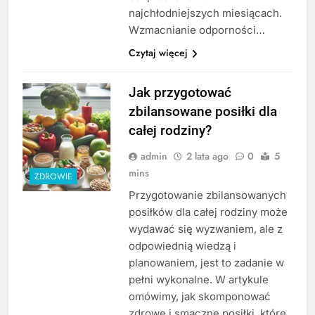
najchłodniejszych miesiącach.
Wzmacnianie odporności…
Czytaj więcej
Jak przygotować
zbilansowane posiłki dla
całej rodziny?
admin
2 lata ago
0
5
mins
ZDROWIE
Przygotowanie zbilansowanych
posiłków dla całej rodziny może
wydawać się wyzwaniem, ale z
odpowiednią wiedzą i
planowaniem, jest to zadanie w
pełni wykonalne. W artykule
omówimy, jak skomponować
zdrowe i smaczne posiłki, które