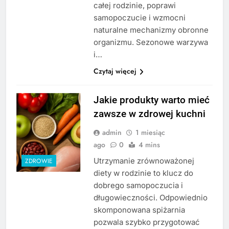
całej rodzinie, poprawi
samopoczucie i wzmocni
naturalne mechanizmy obronne
organizmu. Sezonowe warzywa
i…
Czytaj więcej
Jakie produkty warto mieć
zawsze w zdrowej kuchni
admin
1 miesiąc
ago
0
4 mins
Utrzymanie zrównoważonej
ZDROWIE
diety w rodzinie to klucz do
dobrego samopoczucia i
długowieczności. Odpowiednio
skomponowana spiżarnia
pozwala szybko przygotować