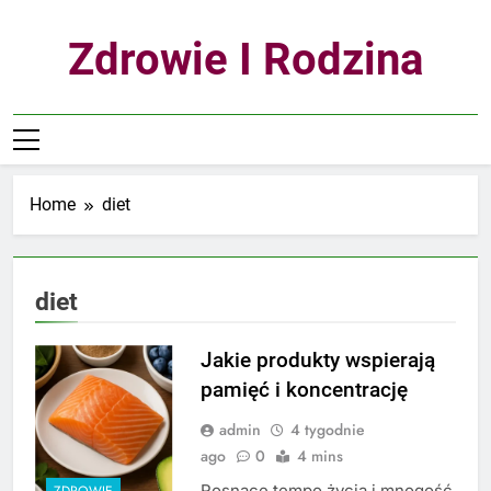
Skip
to
Zdrowie I Rodzina
content
Home
diet
diet
Jakie produkty wspierają
pamięć i koncentrację
admin
4 tygodnie
ago
0
4 mins
Rosnące tempo życia i mnogość
ZDROWIE