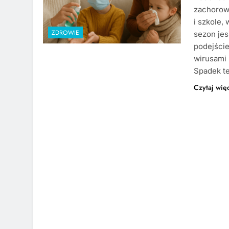
zachorow
i szkole,
ZDROWIE
sezon jes
podejście
wirusami 
Spadek t
Czytaj wię