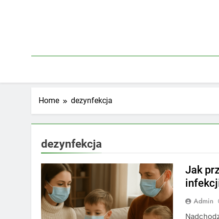
Skip
to
content
Home
dezynfekcja
dezynfekcja
Jak pr
infekcj
Admin
Nadchodz