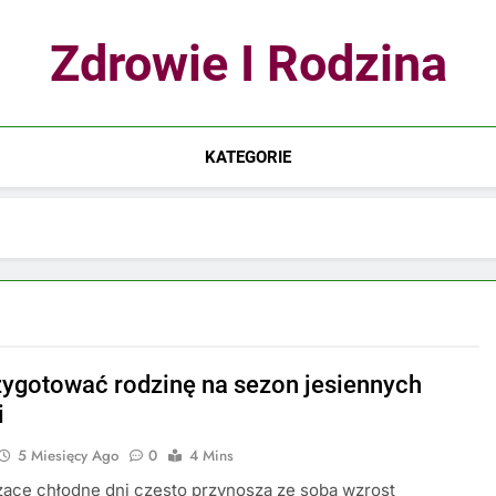
Zdrowie I Rodzina
KATEGORIE
zygotować rodzinę na sezon jesiennych
i
5 Miesięcy Ago
0
4 Mins
ące chłodne dni często przynoszą ze sobą wzrost