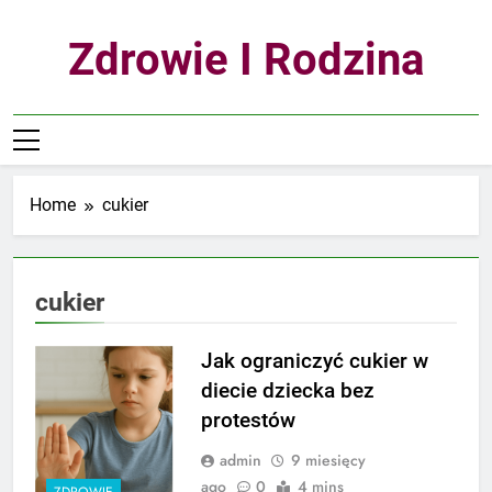
Skip
to
Zdrowie I Rodzina
content
Home
cukier
cukier
Jak ograniczyć cukier w
diecie dziecka bez
protestów
admin
9 miesięcy
ago
0
4 mins
ZDROWIE