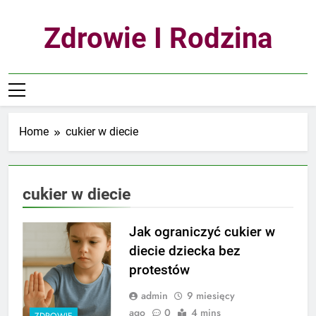
Skip
to
Zdrowie I Rodzina
content
Home
cukier w diecie
cukier w diecie
Jak ograniczyć cukier w
diecie dziecka bez
protestów
admin
9 miesięcy
ago
0
4 mins
ZDROWIE