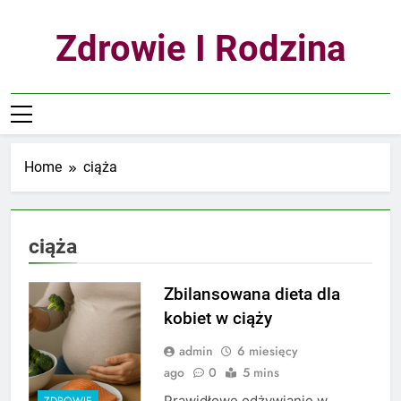
Skip
to
Zdrowie I Rodzina
content
Home
ciąża
ciąża
Zbilansowana dieta dla
kobiet w ciąży
admin
6 miesięcy
ago
0
5 mins
Prawidłowe odżywianie w
ZDROWIE