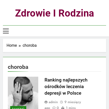
Skip
to
Zdrowie I Rodzina
content
Home
choroba
choroba
Ranking najlepszych
ośrodków leczenia
depresji w Polsce
admin
9 miesięcy
ago
0
1 mins
RANKING