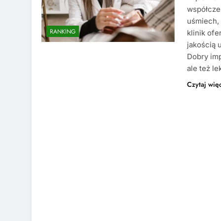
współczes
uśmiech, 
RANKING
klinik of
jakością 
Dobry imp
ale też le
Czytaj wię