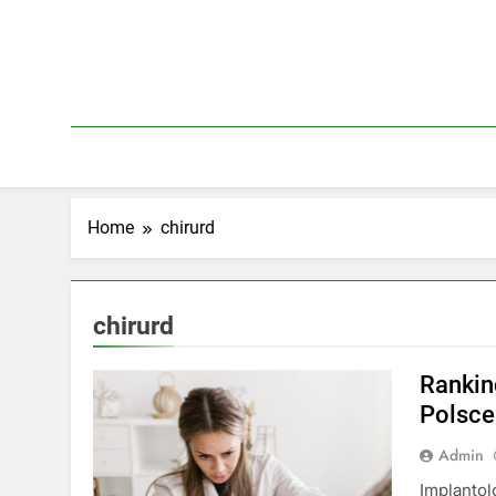
Skip
to
content
Home
chirurd
chirurd
Rankin
Polsce
Admin
Implantol