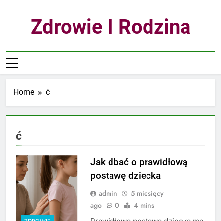
Skip
to
Zdrowie I Rodzina
content
Home
ć
ć
Jak dbać o prawidłową
postawę dziecka
admin
5 miesięcy
ago
0
4 mins
Prawidłowa postawa dziecka ma
ZDROWIE