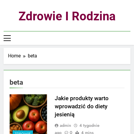
Skip
to
Zdrowie I Rodzina
content
Home
beta
beta
Jakie produkty warto
wprowadzić do diety
jesienią
admin
4 tygodnie
ago
0
4 mins
ZDROWIE