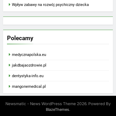
Wpływ zabawy na rozwój psychiczny dziecka
Polecamy
medycznapolska.eu
jakdbajaozdrowie.pl
dentystyka-info.eu
mangonemedical.pl
Newsmatic - News WordPress Theme 2026. Powered By
.
BlazeThemes