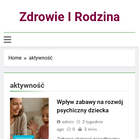
Skip
to
Zdrowie I Rodzina
content
Home
aktywność
aktywność
Wpływ zabawy na rozwój
psychiczny dziecka
admin
2 tygodnie
ago
0
3 mins
Zabawa stanowi nieodłączny
ZDROWIE