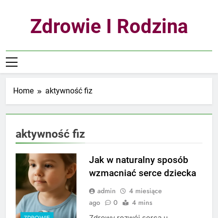
Skip
to
Zdrowie I Rodzina
content
Home
aktywność fiz
aktywność fiz
Jak w naturalny sposób
wzmacniać serce dziecka
admin
4 miesiące
ago
0
4 mins
Zdrowy rozwój serca u
ZDROWIE