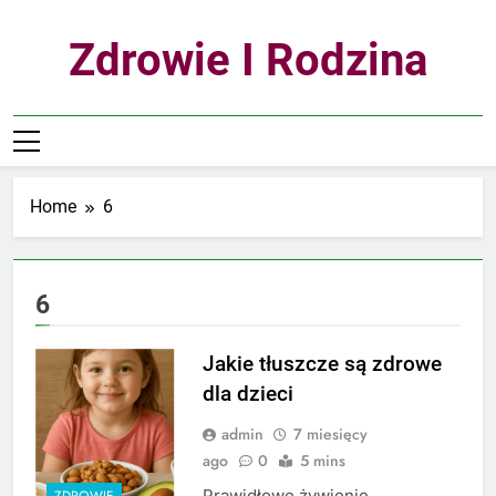
Skip
to
Zdrowie I Rodzina
content
Home
6
6
Jakie tłuszcze są zdrowe
dla dzieci
admin
7 miesięcy
ago
0
5 mins
Prawidłowe żywienie
ZDROWIE